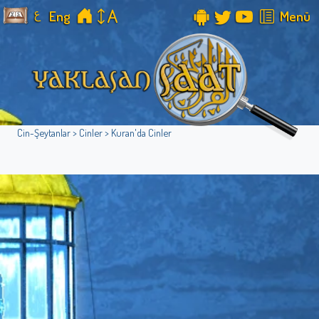
ع
Eng
Menü
Cin-Şeytanlar > Cinler > Kuran'da Cinler