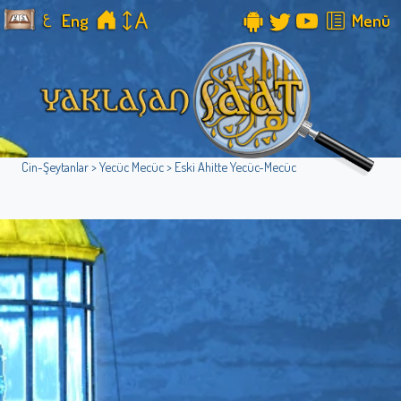
ع
Eng
Menü
Cin-Şeytanlar > Yecüc Mecüc > Eski Ahitte Yecüc-Mecüc