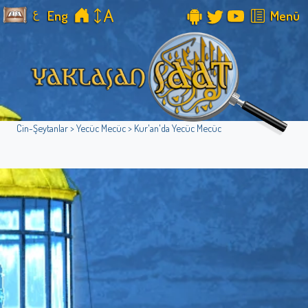
ع
Eng
Menü
Cin-Şeytanlar > Yecüc Mecüc > Kur'an'da Yecüc Mecüc