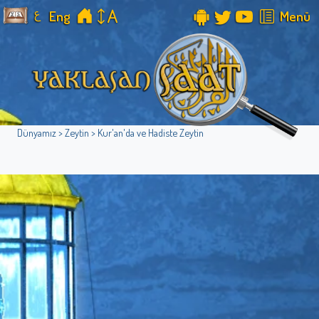
ع
Eng
Menü
Dünyamız > Zeytin > Kur'an'da ve Hadiste Zeytin