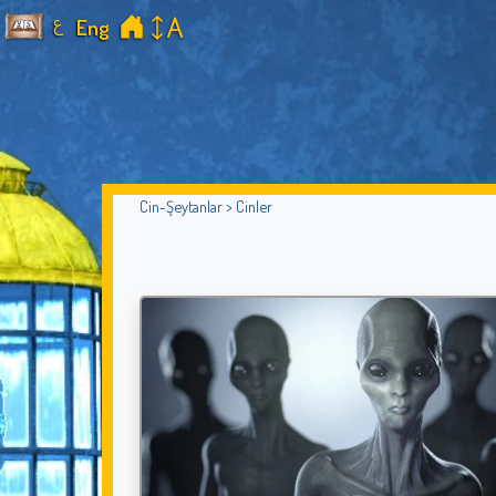
ع
Eng
Cin-Şeytanlar > Cinler