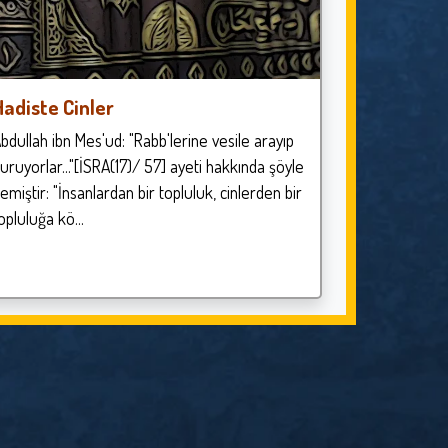
Hadiste Cinler
bdullah ibn Mes'ud: "Rabb'lerine vesile arayıp
uruyorlar..."[İSRA(17)/ 57] ayeti hakkında şöyle
emiştir: "İnsanlardan bir topluluk, cinlerden bir
opluluğa kö...