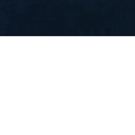
Su
Canlılar ve Evrim
Arılar ve Karıncalar
Zeytin
ik Kalkan
Küresel Isınma
Deprem ve Volkanlar
İslam
İsa
Kuran ve Hadiste Yaklaşan Saat
Yaklaşan Saat Olayları