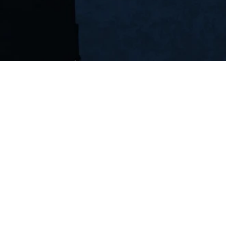
Büyük Patlama ve Karadelikler
Güneş ve Yıldızlar
Gezeg
Altın ve Gümüş
Demir ve Karbon
Genetik ve GDO
Bilim ve 
Diğer Dİnler
İnsanlık Tarihi
Nuh Kavmi
Ad Kavmi
Sem