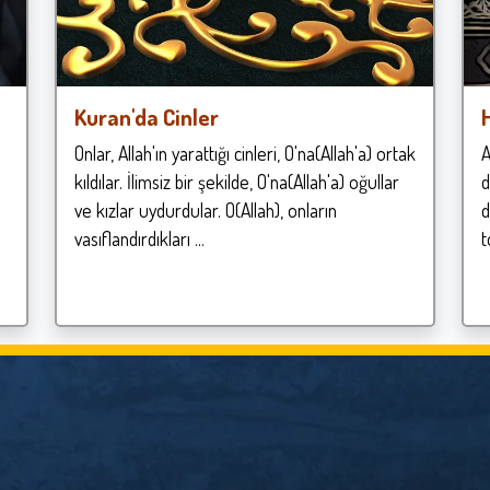
Kuran'da Cinler
Onlar, Allah'ın yarattığı cinleri, O'na(Allah'a) ortak
A
kıldılar. İlimsiz bir şekilde, O'na(Allah'a) oğullar
d
ve kızlar uydurdular. O(Allah), onların
d
vasıflandırdıkları ...
t