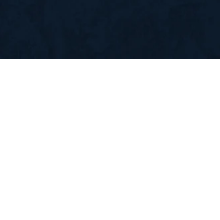
enler
Göktaşları ve Kuyruklu Yıldızlar
Gama Işıması
Dünyamız ve Ay
Teknoloji
İslam Medeniyeti ve Bilim
Felaketlerin Kaynağı: Çekirdek
Manyet
ud Kavmi
İbrahim (a.s.)
Lut Kavmi
Medyen Kavmi
İsrailoğulları